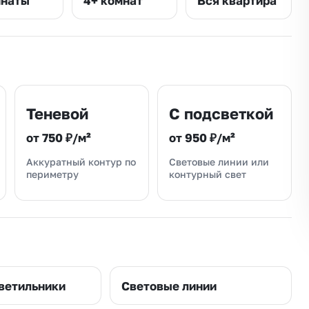
мнаты
4+ комнат
Вся квартира
Теневой
С подсветкой
от 750 ₽/м²
от 950 ₽/м²
Аккуратный контур по
Световые линии или
периметру
контурный свет
ветильники
Световые линии