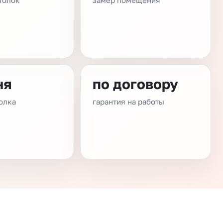
толок
замер помещения
ня
по договору
олка
гарантия на работы